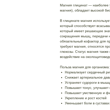
Магния глицинат — наиболее 
магния), обладает высокой б
В глицинате магния используе
который способствует всасыв
который имеет решающее знач
сокращения мышц, передачи н
обязательный кофактор для п
требуют магния, относятся пр
глюкозы. Статус магния также
воздействие на околощитовид
Польза магния для организма:
Нормализует сердечный ри
Снижает артериальное дав
Устраняет судороги в мыш
Повышает тонус, улучшает
Повышает умственную и фи
Укрепление и рост костей
Уменьшает боли в суставах