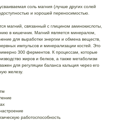
усваиваемая соль магния (лучше других солей
иодоступностью и хорошей переносимостью.
тся магний, связанный с глицином аминокислоты,
анию в кишечник. Магний является минералом,
ение для выработки энергии и обмена веществ,
ервных импульсов и минерализации костей. Это
римерно 300 ферментов. К процессам, которые
оизводство жиров и белков, а также метаболизм
 важен для регуляции баланса кальция через его
ную железу.
тм
ление
цах
 настроение
зическую работоспособность