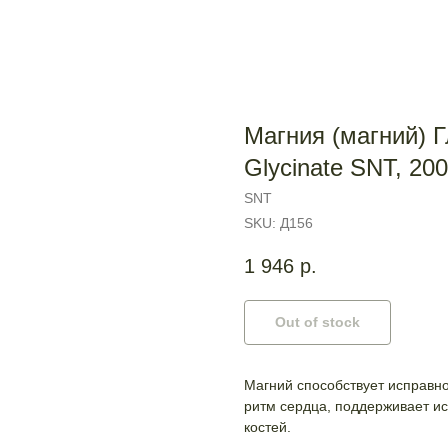
Магния (магний) 
Glycinate SNT, 200
SNT
SKU:
Д156
1 946
р.
Out of stock
Магний способствует исправн
ритм сердца, поддерживает и
костей.