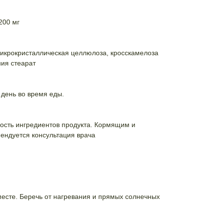
200 мг
микрокристаллическая целлюлоза, кросскамелоза
ния стеарат
ю
 день во время еды.
сть ингредиентов продукта. Кормящим и
ндуется консультация врача
есте. Беречь от нагревания и прямых солнечных