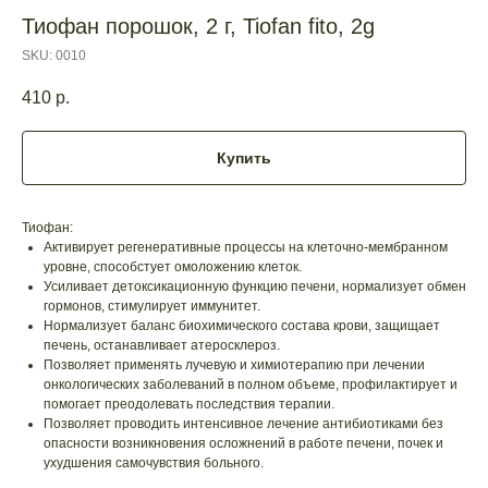
Тиофан порошок, 2 г, Tiofan fito, 2g
SKU:
0010
410
р.
Купить
Тиофан:
Активирует регенеративные процессы на клеточно-мембранном
уровне, способстует омоложению клеток.
Усиливает детоксикационную функцию печени, нормализует обмен
гормонов, стимулирует иммунитет.
Нормализует баланс биохимического состава крови, защищает
печень, останавливает атеросклероз.
Позволяет применять лучевую и химиотерапию при лечении
онкологических заболеваний в полном объеме, профилактирует и
помогает преодолевать последствия терапии.
Позволяет проводить интенсивное лечение антибиотиками без
опасности возникновения осложнений в работе печени, почек и
ухудшения самочувствия больного.