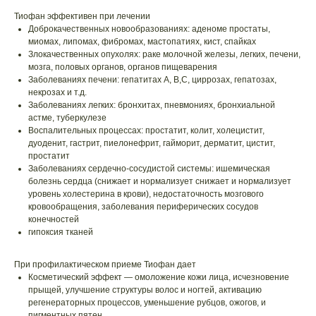
Тиофан эффективен при лечении
Доброкачественных новообразованиях: аденоме простаты,
миомах, липомах, фибромах, мастопатиях, кист, спайках
Злокачественных опухолях: раке молочной железы, легких, печени,
мозга, половых органов, органов пищеварения
Заболеваниях печени: гепатитах А, В,С, циррозах, гепатозах,
некрозах и т.д.
Заболеваниях легких: бронхитах, пневмониях, бронхиальной
астме, туберкулезе
Воспалительных процессах: простатит, колит, холецистит,
дуоденит, гастрит, пиелонефрит, гайморит, дерматит, цистит,
простатит
Заболеваниях сердечно-сосудистой системы: ишемическая
болезнь сердца (снижает и нормализует снижает и нормализует
уровень холестерина в крови), недостаточность мозгового
кровообращения, заболевания периферических сосудов
конечностей
гипоксия тканей
При профилактическом приеме Тиофан дает
Косметический эффект — омоложение кожи лица, исчезновение
прыщей, улучшение структуры волос и ногтей, активацию
регенераторных процессов, уменьшение рубцов, ожогов, и
пигментных пятен.