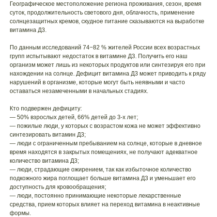
Географическое местоположение региона проживания, сезон, время
суток, продолжительность светового дня, облачность, применение
солнцезащитных кремов, скудное питание сказываются на выработке
витамина Д3.
По данным исследований 74−82 % жителей России всех возрастных
групп испытывают недостаток в витамине Д3. Получить его наш
организм может лишь из некоторых продуктов или синтезируя его при
нахождении на солнце. Дефицит витамина Д3 может приводить к ряду
нарушений в организме, которые могут быть неявными и часто
оставаться незамеченными в начальных стадиях.
Кто подвержен дефициту:
— 50% взрослых детей, 66% детей до 3-х лет;
— пожилые люди, у которых с возрастом кожа не может эффективно
синтезировать витамин Д3;
— люди с ограниченным пребыванием на солнце, которые в дневное
время находятся в закрытых помещениях, не получают адекватное
количество витамина Д3;
— люди, страдающие ожирением, так как избыточное количество
подкожного жира поглощает больше витамина Д3 и уменьшает его
доступность для кровообращения;
— люди, постоянно принимающие некоторые лекарственные
средства, прием которых влияет на переход витамина в неактивные
формы.