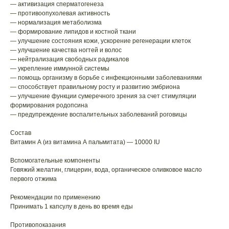
— активизация сперматогенеза
— противоопухолевая активность
— нормализация метаболизма
— формирование липидов и костной ткани
— улучшение состояния кожи, ускорение регенерации клеток
— улучшение качества ногтей и волос
— нейтрализация свободных радикалов
— укрепление иммунной системы
— помощь организму в борьбе с инфекционными заболеваниями
— способствует правильному росту и развитию эмбриона
— улучшение функции сумеречного зрения за счет стимуляции
формирования родопсина
— предупреждение воспалительных заболеваний роговицы
Состав
Витамин А (из витамина А пальмитата) — 10000 IU
Вспомогательные компоненты
Говяжий желатин, глицерин, вода, органическое оливковое масло
первого отжима
Рекомендации по применению
Принимать 1 капсулу в день во время еды
Противопоказания