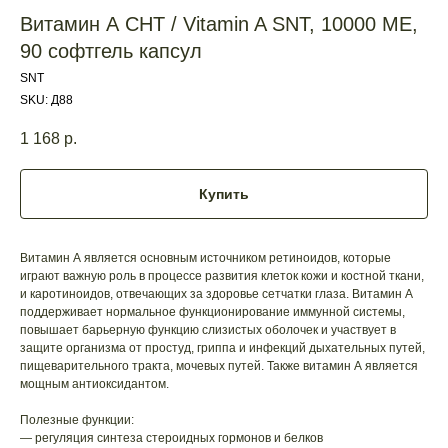
Витамин А СНТ / Vitamin A SNT, 10000 МЕ,
90 софтгель капсул
SNT
SKU:
Д88
1 168
р.
Купить
Витамин А является основным источником ретиноидов, которые
играют важную роль в процессе развития клеток кожи и костной ткани,
и каротиноидов, отвечающих за здоровье сетчатки глаза. Витамин А
поддерживает нормальное функционирование иммунной системы,
повышает барьерную функцию слизистых оболочек и участвует в
защите организма от простуд, гриппа и инфекций дыхательных путей,
пищеварительного тракта, мочевых путей. Также витамин А является
мощным антиоксидантом.
Полезные функции:
— регуляция синтеза стероидных гормонов и белков